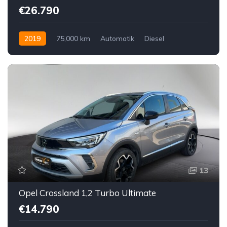
€26.790
2019
75,000 km
Automatik
Diesel
Allrad allgemein
13
Opel Crossland 1,2 Turbo Ultimate
€14.790