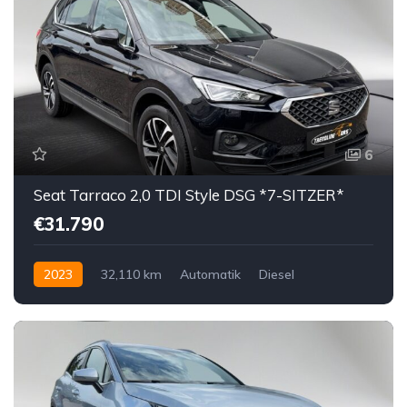
6
Seat Tarraco 2,0 TDI Style DSG *7-SITZER*
€31.790
2023
32,110 km
Automatik
Diesel
Vorderradantrieb