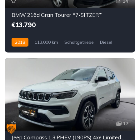
14
BMW 216d Gran Tourer *7-SITZER*
€13.790
2018
113,000 km
Schaltgetriebe
Diesel
Vorderradantrieb
17
Jeep Compass 1.3 PHEV (190PS) 4xe Limited Allrad