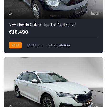
6
VW Beetle Cabrio 1,2 TSI *1.Besitz*
€18.490
2017
54,161 km
Schaltgetriebe
Benzin bleifrei
Vorderradantrieb