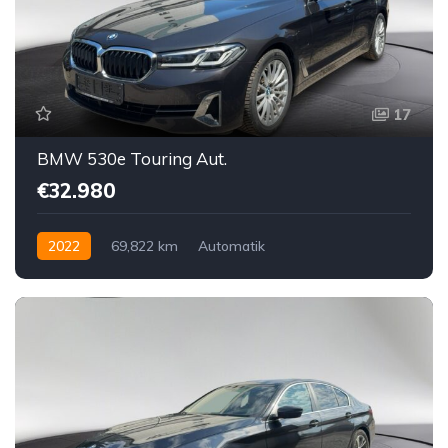
17
BMW 530e Touring Aut.
€32.980
2022
69,822 km
Automatik
Hybrid Elektro/Benzin
Hinterradantrieb