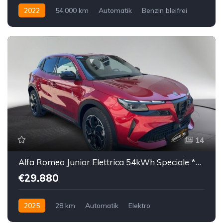
2022
54,000 km
Automatik
Benzin bleifrei
Hinterradantrieb
14
Alfa Romeo Junior Elettrica 54kWh Speciale *Tageszulassung*
€29.880
2025
28 km
Automatik
Elektro
Vorderradantrieb