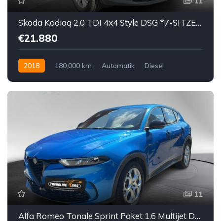
11
Skoda Kodiaq 2,0 TDI 4x4 Style DSG *7-SITZER*
€21.880
2018
180,000 km
Automatik
Diesel
Allrad allgemein
11
Alfa Romeo Tonale Sprint Paket 1.6 Multijet DCT