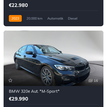
€22.980
2023
20,000 km
Automatik
Diesel
Vorderradantrieb
16
BMW 320e Aut. *M-Sport*
€29.990