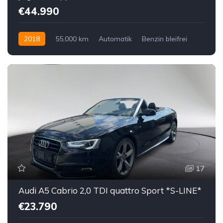
€44.990
2018
55,000 km
Automatik
Benzin bleifrei
Hinterradantrieb
17
Audi A5 Cabrio 2,0 TDI quattro Sport *S-LINE*
€23.790