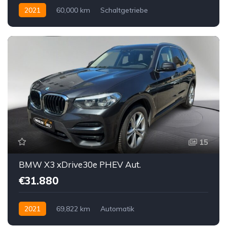
2021
60,000 km
Schaltgetriebe
Benzin bleifrei
Vorderradantrieb
15
BMW X3 xDrive30e PHEV Aut.
€31.880
2021
69,822 km
Automatik
Hybrid Elektro/Benzin
Allrad allgemein