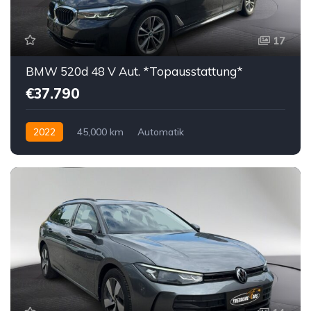
17
BMW 520d 48 V Aut. *Topausstattung*
€37.790
2022
45,000 km
Automatik
Hybrid Elektro / Diesel
Hinterradantrieb