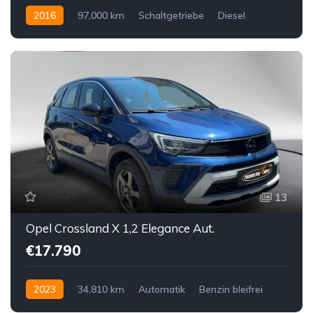
2016
97,000 km
Schaltgetriebe
Diesel
Allrad allgemein
13
Opel Crossland X 1,2 Elegance Aut.
€17.790
2023
34,810 km
Automatik
Benzin bleifrei
Vorderradantrieb