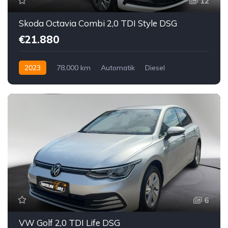
12
Skoda Octavia Combi 2,0 TDI Style DSG
€21.880
2023
78,000 km
Automatik
Diesel
Vorderradantrieb
6
VW Golf 2,0 TDI Life DSG