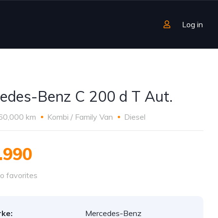
Log in
edes-Benz C 200 d T Aut.
60,000 km
Kombi / Family Van
Diesel
.990
o favorites
ke:
Mercedes-Benz