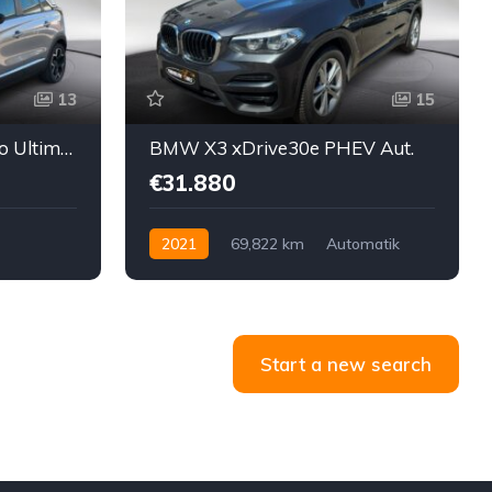
13
15
Opel Crossland 1,2 Turbo Ultimate
BMW X3 xDrive30e PHEV Aut.
€31.880
2021
69,822 km
Automatik
rei
Hybrid Elektro/Benzin
Allrad allgemein
Start a new search