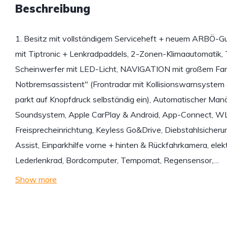
Beschreibung
1. Besitz mit vollständigem Serviceheft + neuem ARBÖ-Gu
mit Tiptronic + Lenkradpaddels, 2-Zonen-Klimaautomatik
Scheinwerfer mit LED-Licht, NAVIGATION mit großem Farb
Notbremsassistent" (Frontradar mit Kollisionswarnsystem 
parkt auf Knopfdruck selbständig ein), Automatischer Manö
Soundsystem, Apple CarPlay & Android, App-Connect, WL
Freisprecheinrichtung, Keyless Go&Drive, Diebstahlsicheru
Assist, Einparkhilfe vorne + hinten & Rückfahrkamera, elektr
Lederlenkrad, Bordcomputer, Tempomat, Regensensor,…
Show more