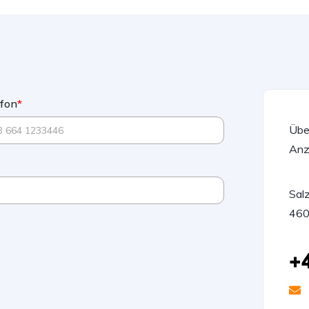
efon
*
Übe
Anz
Sal
460
+