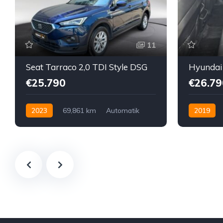
11
Seat Tarraco 2,0 TDI Style DSG
€25.790
€26.79
2023
69,861 km
Automatik
2019
Diesel
Vorderradantrieb
Diesel
A