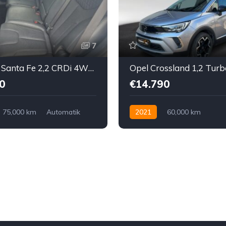
7
Hyundai Santa Fe 2,2 CRDi 4WD Level 6 Aut.
0
€14.790
75,000 km
Automatik
2021
60,000 km
llrad allgemein
Schaltgetriebe
Benzin bleif
Vorderradantrieb