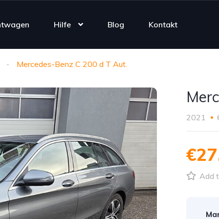
htwagen
Hilfe
Blog
Kontakt
Mercedes-Benz C 200 d T Aut.
Merc
2021
€27
Add t
Mar