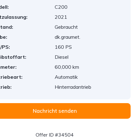
ell:
C200
tzulassung:
2021
tand:
Gebraucht
be:
dk.graumet.
/PS:
160 PS
ibstoffart:
Diesel
ometer:
60,000 km
riebeart:
Automatik
rieb:
Hinterradantrieb
Nachricht senden
Offer ID #34504