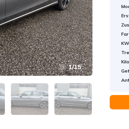
Mod
Ers
Zus
Far
KW
Tre
Kil
1
/
15
Get
Ant