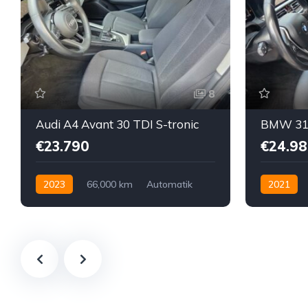
8
Audi A4 Avant 30 TDI S-tronic
€23.790
€24.98
2023
66,000 km
Automatik
2021
Hybrid Elektro / Diesel
Diesel
H
Vorderradantrieb