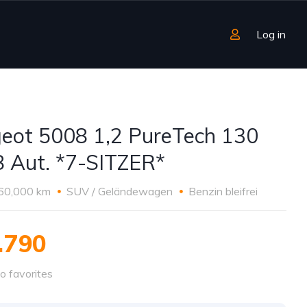
Log in
eot 5008 1,2 PureTech 130
 Aut. *7-SITZER*
60,000 km
SUV / Geländewagen
Benzin bleifrei
.790
o favorites