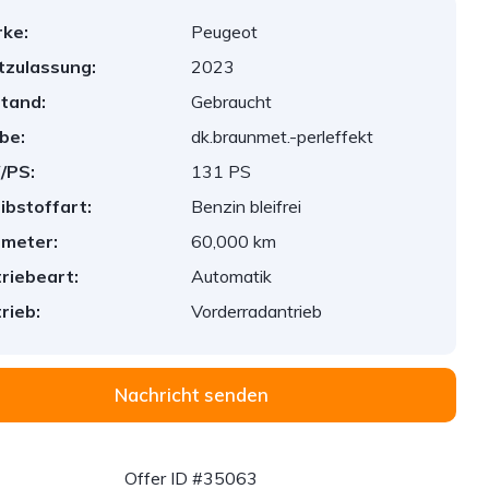
ke:
Peugeot
tzulassung:
2023
tand:
Gebraucht
be:
dk.braunmet.-perleffekt
/PS:
131 PS
ibstoffart:
Benzin bleifrei
ometer:
60,000 km
riebeart:
Automatik
rieb:
Vorderradantrieb
Nachricht senden
Offer ID #35063