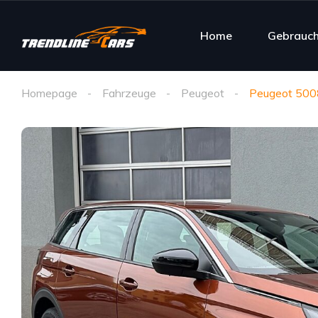
Home
Gebrauc
Homepage
Fahrzeuge
Peugeot
Peugeot 500