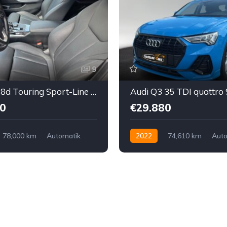
9
BMW 318d Touring Sport-Line Aut.
0
€29.880
78,000 km
Automatik
2022
74,610 km
Auto
interradantrieb
Diesel
Allrad allgemein