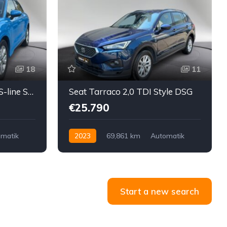
18
11
Audi Q3 35 TDI quattro S-line S-tronic
Seat Tarraco 2,0 TDI Style DSG
€25.790
matik
2023
69,861 km
Automatik
Diesel
Vorderradantrieb
Start a new search