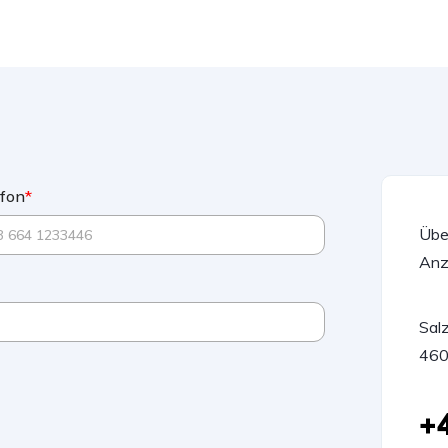
efon
*
Übe
Anz
Sal
460
+