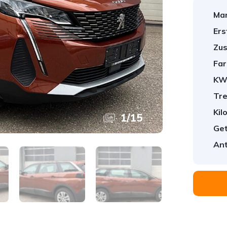
Mar
Ers
Zus
Far
KW
Tre
Kil
1
/
15
Get
Ant