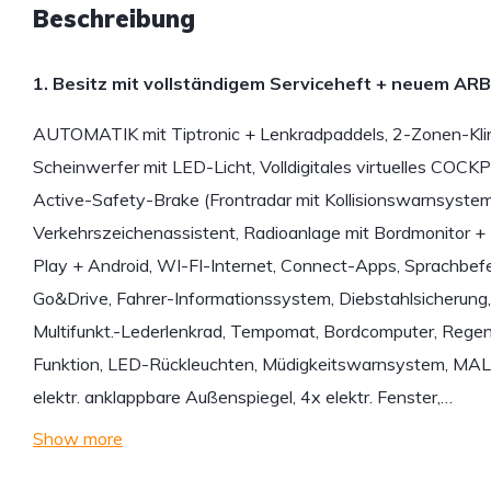
Beschreibung
1. Besitz mit vollständigem Serviceheft + neuem AR
AUTOMATIK mit Tiptronic + Lenkradpaddels, 2-Zonen-Kli
Scheinwerfer mit LED-Licht, Volldigitales virtuelles COC
Active-Safety-Brake (Frontradar mit Kollisionswarnsyste
Verkehrszeichenassistent, Radioanlage mit Bordmonitor 
Play + Android, WI-FI-Internet, Connect-Apps, Sprachbefe
Go&Drive, Fahrer-Informationssystem, Diebstahlsicherung,
Multifunkt.-Lederlenkrad, Tempomat, Bordcomputer, Rege
Funktion, LED-Rückleuchten, Müdigkeitswarnsystem, MAL.,
elektr. anklappbare Außenspiegel, 4x elektr. Fenster,…
Show more