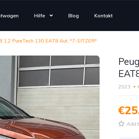
htwagen
Hilfe
Blog
Kontakt
8 1,2 PureTech 130 EAT8 Aut. *7-SITZER*
Peug
EAT8
2023
€25
Add t