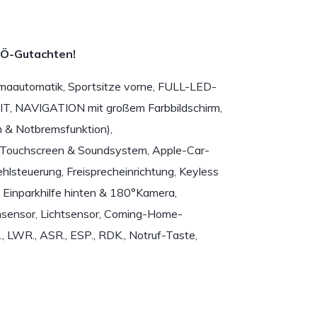
BÖ-Gutachten!
maautomatik, Sportsitze vorne, FULL-LED-
KPIT, NAVIGATION mit großem Farbbildschirm,
m & Notbremsfunktion),
+ Touchscreen & Soundsystem, Apple-Car-
hlsteuerung, Freisprecheinrichtung, Keyless
 Einparkhilfe hinten & 180°Kamera,
nsensor, Lichtsensor, Coming-Home-
 LWR., ASR., ESP., RDK., Notruf-Taste,