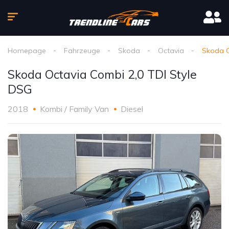
Homepage
Fahrzeuge
Skoda
Octavia
Skoda O
Skoda Octavia Combi 2,0 TDI Style
DSG
2018
Kombi / Family Van
Diesel