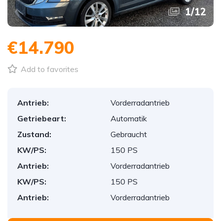
1
/
12
€14.790
Add to favorites
Antrieb:
Vorderradantrieb
Getriebeart:
Automatik
Zustand:
Gebraucht
KW/PS:
150 PS
Antrieb:
Vorderradantrieb
KW/PS:
150 PS
Antrieb:
Vorderradantrieb