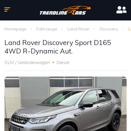
Homepage
Fahrzeuge
Land Rover
Discovery
L
Land Rover Discovery Sport D165
4WD R-Dynamic Aut.
SUV / Geländewagen
Diesel