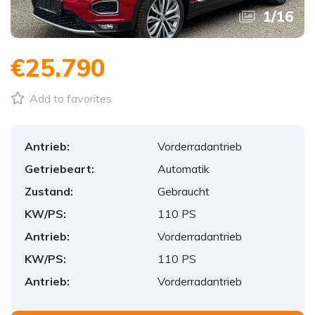
1
/
16
€25.790
Add to favorites
Antrieb:
Vorderradantrieb
Getriebeart:
Automatik
Zustand:
Gebraucht
KW/PS:
110 PS
Antrieb:
Vorderradantrieb
KW/PS:
110 PS
Antrieb:
Vorderradantrieb