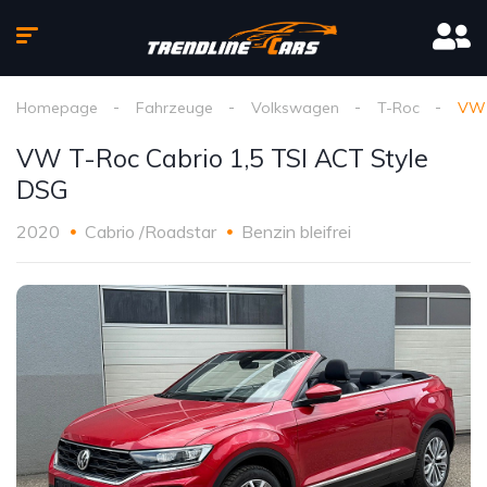
Homepage
Fahrzeuge
Volkswagen
T-Roc
VW 
VW T-Roc Cabrio 1,5 TSI ACT Style
DSG
2020
Cabrio /Roadstar
Benzin bleifrei