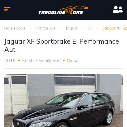
Homepage
Fahrzeuge
Jaguar
XF
Jaguar XF S
Jaguar XF Sportbrake E-Performance
Aut.
2019
Kombi / Family Van
Diesel