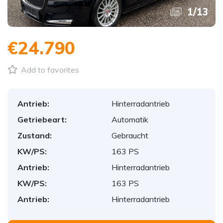
1
/
13
€24.790
Add to favorites
Antrieb:
Hinterradantrieb
Getriebeart:
Automatik
Zustand:
Gebraucht
KW/PS:
163 PS
Antrieb:
Hinterradantrieb
KW/PS:
163 PS
Antrieb:
Hinterradantrieb