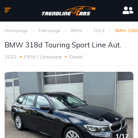
Homepage
Fahrzeuge
BMW
318 d
BMW 318d T
BMW 318d Touring Sport Line Aut.
2022
PKW / Limousine
Diesel
1
/
17