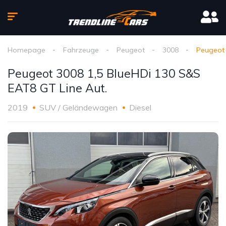
Homepage
Fahrzeuge
Peugeot
3008
Peugeot 
Peugeot 3008 1,5 BlueHDi 130 S&S
EAT8 GT Line Aut.
2019
SUV / Geländewagen
Diesel