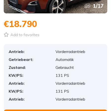
1
/
17
€18.790
Add to favorites
Antrieb:
Vorderradantrieb
Getriebeart:
Automatik
Zustand:
Gebraucht
KW/PS:
131 PS
Antrieb:
Vorderradantrieb
KW/PS:
131 PS
Antrieb:
Vorderradantrieb