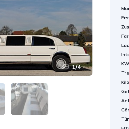
Mar
Ers
Zus
Far
Lac
Int
KW
1
/
4
Tre
Kil
Get
Ant
Gä
Tür
Eff