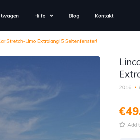
htwagen
Hilfe
Blog
Kontakt
ar Stretch-Limo Extralang! 5 Seitenfenster!
Linc
Extr
2016
€49
Add t