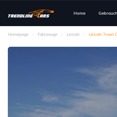
Home
Gebrauc
Homepage
Fahrzeuge
Lincoln
Lincoln Town C