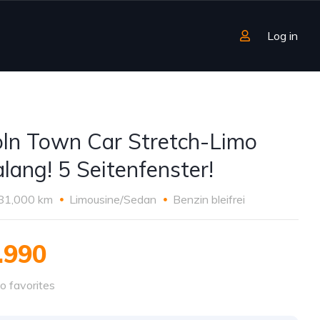
Log in
oln Town Car Stretch-Limo
alang! 5 Seitenfenster!
81,000 km
Limousine/Sedan
Benzin bleifrei
.990
o favorites