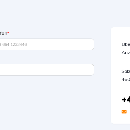
efon
*
Übe
Anz
Sal
460
+