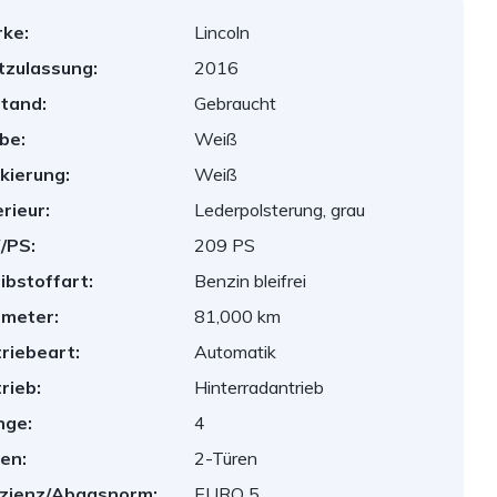
ke:
Lincoln
tzulassung:
2016
tand:
Gebraucht
be:
Weiß
kierung:
Weiß
erieur:
Lederpolsterung, grau
/PS:
209 PS
ibstoffart:
Benzin bleifrei
ometer:
81,000 km
riebeart:
Automatik
rieb:
Hinterradantrieb
nge:
4
en:
2-Türen
izienz/Abgasnorm:
EURO 5