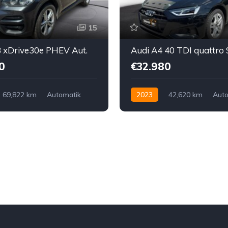
15
xDrive30e PHEV Aut.
Audi A4 40 TDI quattro 
0
€32.980
69,822 km
Automatik
2023
42,620 km
Auto
ktro/Benzin
Diesel
Allrad allgemein
gemein