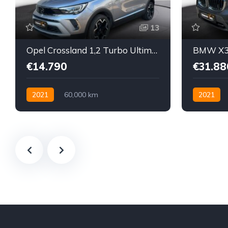
13
Opel Crossland 1,2 Turbo Ultimate
BMW X3 
€14.790
€31.88
2021
60,000 km
2021
Schaltgetriebe
Benzin bleifrei
Hybrid Ele
Vorderradantrieb
Allrad all