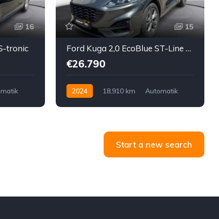
16
15
S-tronic
Ford Kuga 2,0 EcoBlue ST-Line Aut.
€26.790
matik
2024
18,910 km
Automatik
Diesel
Vorderradantrieb
Start a new search