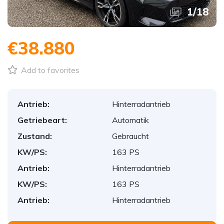
1
/
18
€38.880
Add to favorites
Antrieb:
Hinterradantrieb
Getriebeart:
Automatik
Zustand:
Gebraucht
KW/PS:
163 PS
Antrieb:
Hinterradantrieb
KW/PS:
163 PS
Antrieb:
Hinterradantrieb