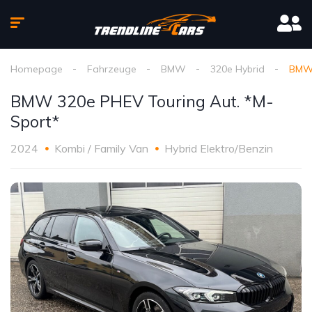
Homepage
Fahrzeuge
BMW
320e Hybrid
BMW 
BMW 320e PHEV Touring Aut. *M-
Sport*
2024
Kombi / Family Van
Hybrid Elektro/Benzin