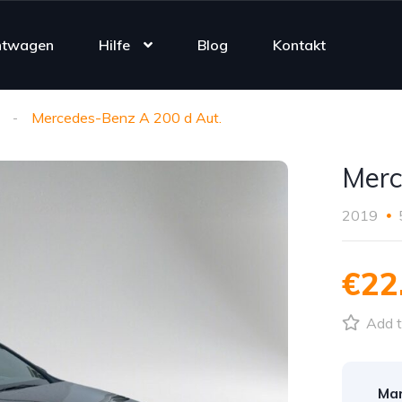
htwagen
Hilfe
Blog
Kontakt
Mercedes-Benz A 200 d Aut.
Merc
2019
€22
Add t
Mar