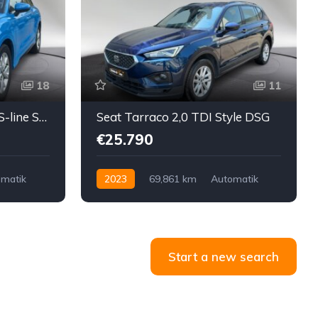
18
11
Audi Q3 35 TDI quattro S-line S-tronic
Seat Tarraco 2,0 TDI Style DSG
€25.790
matik
2023
69,861 km
Automatik
Diesel
Vorderradantrieb
Start a new search