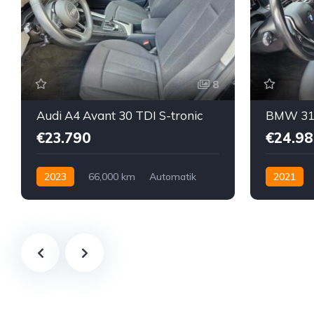
8
Audi A4 Avant 30 TDI S-tronic
€23.790
€24.98
2023
66,000 km
Automatik
2021
Hybrid Elektro / Diesel
Diesel
H
Vorderradantrieb