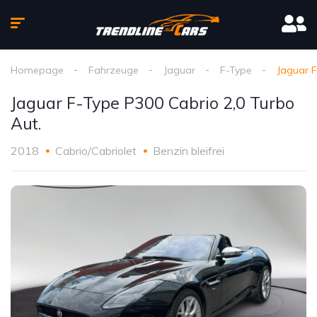
Homepage
Fahrzeuge
Jaguar
F-Type
Jaguar F
Jaguar F-Type P300 Cabrio 2,0 Turbo
Aut.
2018
Cabrio/Cabriolet
Benzin bleifrei