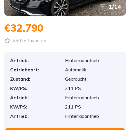
1
/
14
€32.790
Add to favorites
Antrieb:
Hinterradantrieb
Getriebeart:
Automatik
Zustand:
Gebraucht
KW/PS:
211 PS
Antrieb:
Hinterradantrieb
KW/PS:
211 PS
Antrieb:
Hinterradantrieb