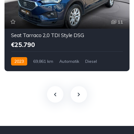
11
Seat Tarraco 2,0 TDI Style DSG
€25.790
2023
69,861 km
Automatik
Diesel
Vorderradantrieb