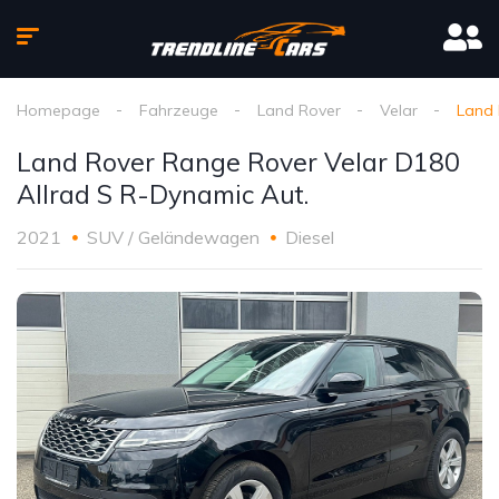
Homepage
Fahrzeuge
Land Rover
Velar
Land 
Land Rover Range Rover Velar D180
Allrad S R-Dynamic Aut.
2021
SUV / Geländewagen
Diesel