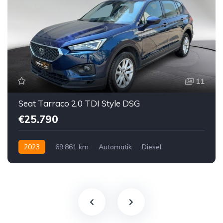
11
Seat Tarraco 2,0 TDI Style DSG
€25.790
2023
69,861 km
Automatik
Diesel
Vorderradantrieb