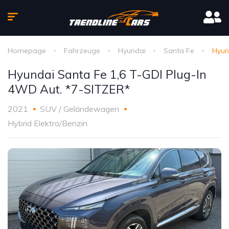
Homepage
Fahrzeuge
Hyundai
Santa Fe
Hyun
Hyundai Santa Fe 1,6 T-GDI Plug-In
4WD Aut. *7-SITZER*
2021
SUV / Geländewagen
Hybrid Elektro/Benzin