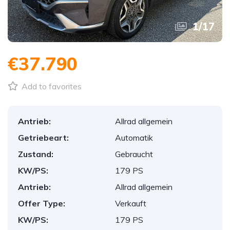
1
/
17
€37.790
Add to favorites
Antrieb:
Allrad allgemein
Getriebeart:
Automatik
Zustand:
Gebraucht
KW/PS:
179 PS
Antrieb:
Allrad allgemein
Offer Type:
Verkauft
KW/PS:
179 PS