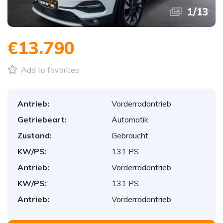
1
/
13
€13.790
Add to favorites
Antrieb:
Vorderradantrieb
Getriebeart:
Automatik
Zustand:
Gebraucht
KW/PS:
131 PS
Antrieb:
Vorderradantrieb
KW/PS:
131 PS
Antrieb:
Vorderradantrieb