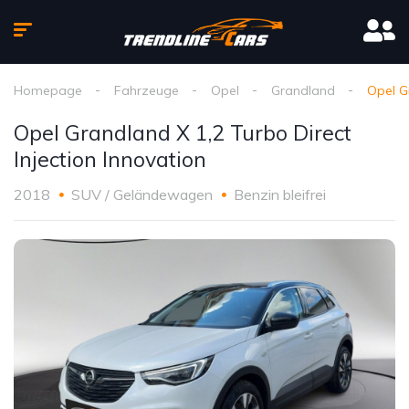
Homepage
Fahrzeuge
Opel
Grandland
Opel G
Opel Grandland X 1,2 Turbo Direct
Injection Innovation
2018
SUV / Geländewagen
Benzin bleifrei