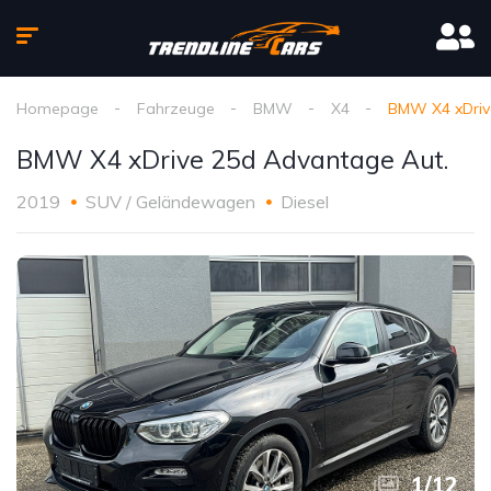
Homepage
Fahrzeuge
BMW
X4
BMW X4 xDriv
BMW X4 xDrive 25d Advantage Aut.
2019
SUV / Geländewagen
Diesel
1
/
12