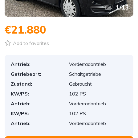
1
/
13
€21.880
Add to favorites
Antrieb:
Vorderradantrieb
Getriebeart:
Schaltgetriebe
Zustand:
Gebraucht
KW/PS:
102 PS
Antrieb:
Vorderradantrieb
KW/PS:
102 PS
Antrieb:
Vorderradantrieb