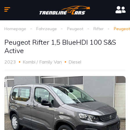
Homepage
Fahrzeuge
Peugeot
Rifter
Peugeot 
Peugeot Rifter 1,5 BlueHDI 100 S&S
Active
2023
Kombi / Family Van
Diesel