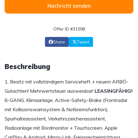
Nachricht senden
Offer ID #31598
Share
Tweet
Beschreibung
1. Besitz mit vollständigem Serviceheft + neuem ARBÖ-
Gutachten! Mehrwertsteuer ausweisbar!
LEASINGFÄHIG
!!
6-GANG, Klimaanlage, Active-Safety-Brake (Frontradar
mit Kollisionswarnsystem & Notbremsfunktion),
Spurhalteassistent, Verkehrszeichenassistent,
Radioanlage mit Bordmonitor + Touchscreen, Apple
CarPlay & Android, Mirror-Link, Freisprecheinrichtung,