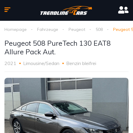
Homepage
Fahrzeuge
Peugeot
508
Peugeot 5
Peugeot 508 PureTech 130 EAT8
Allure Pack Aut.
2021
Limousine/Sedan
Benzin bleifrei