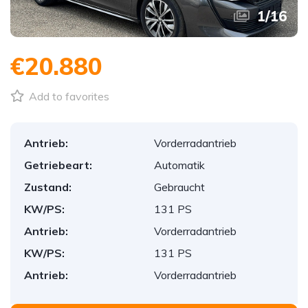
1
/
16
€20.880
Add to favorites
Antrieb:
Vorderradantrieb
Getriebeart:
Automatik
Zustand:
Gebraucht
KW/PS:
131 PS
Antrieb:
Vorderradantrieb
KW/PS:
131 PS
Antrieb:
Vorderradantrieb