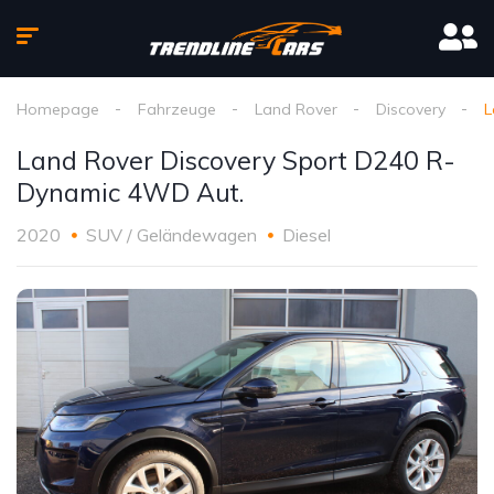
Homepage
Fahrzeuge
Land Rover
Discovery
L
Land Rover Discovery Sport D240 R-
Dynamic 4WD Aut.
2020
SUV / Geländewagen
Diesel