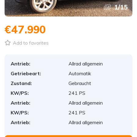
1
/
15
€47.990
Add to favorites
Antrieb:
Allrad allgemein
Getriebeart:
Automatik
Zustand:
Gebraucht
KW/PS:
241 PS
Antrieb:
Allrad allgemein
KW/PS:
241 PS
Antrieb:
Allrad allgemein