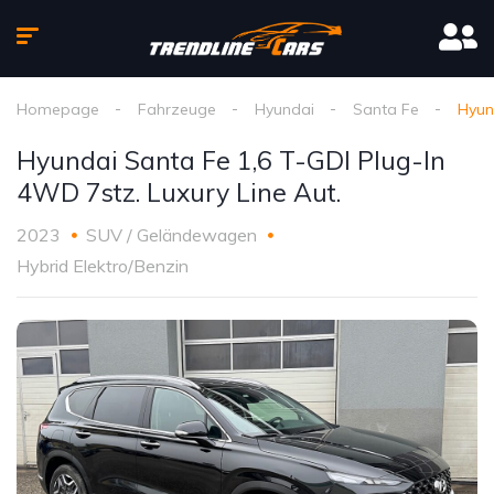
Homepage
Fahrzeuge
Hyundai
Santa Fe
Hyun
Hyundai Santa Fe 1,6 T-GDI Plug-In
4WD 7stz. Luxury Line Aut.
2023
SUV / Geländewagen
Hybrid Elektro/Benzin