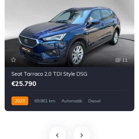
11
Seat Tarraco 2,0 TDI Style DSG
€25.790
2023
69,861 km
Automatik
Diesel
Vorderradantrieb