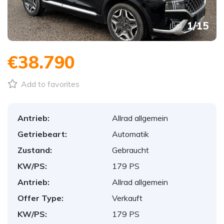
1
/
15
€38.790
Add to favorites
Antrieb:
Allrad allgemein
Getriebeart:
Automatik
Zustand:
Gebraucht
KW/PS:
179 PS
Antrieb:
Allrad allgemein
Offer Type:
Verkauft
KW/PS:
179 PS