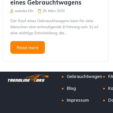
eines Gebrauchtwagens
webdes19n
25. März 2020
Der Kauf eines Gebrauchtwagens kann für viele
Menschen eine entmutigende Erfahrung sein. Es ist
eine wichtige Entscheidung, die...
Read more
Gebrauchtwagen
F
Blog
Ko
Impressum
Da