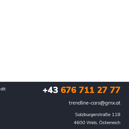
+43
676 711 27 77
dit
trendline-cars@gmx.at
Salzburgerstraße 118

4600 Wels, Österreich