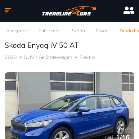
Homepage
Fahrzeuge
Skoda
Enyaq
Skoda En
Skoda Enyaq iV 50 AT
2023
SUV / Geländewagen
Elektro
1
/
16