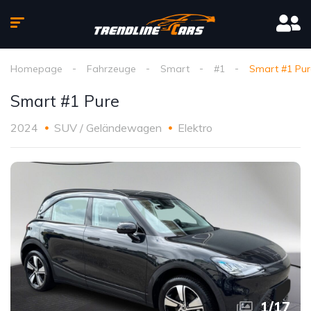
Homepage
Fahrzeuge
Smart
#1
Smart #1 Pur
Smart #1 Pure
2024
SUV / Geländewagen
Elektro
1
/
17