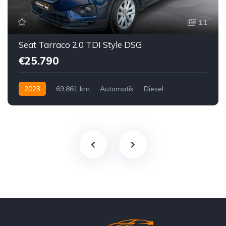
11
Seat Tarraco 2,0 TDI Style DSG
€25.790
2023
69,861 km
Automatik
Diesel
Vorderradantrieb