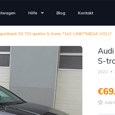
htwagen
Hilfe
Blog
Kontakt
Sportback 50 TDI quattro S-tronic *3xS-LINE**MEGA-VOLL*
Audi
S-tr
2021
€69
Add t