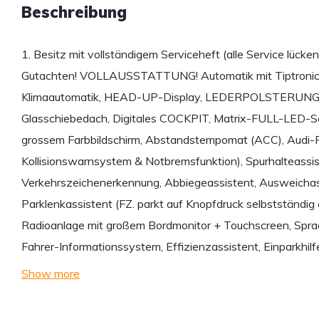
Beschreibung
1. Besitz mit vollständigem Serviceheft (alle Service lü
Gutachten! VOLLAUSSTATTUNG! Automatik mit Tiptronic
Klimaautomatik, HEAD-UP-Display, LEDERPOLSTERUNG, Sp
Glasschiebedach, Digitales COCKPIT, Matrix-FULL-LED-S
grossem Farbbildschirm, Abstandstempomat (ACC), Audi-P
Kollisionswarnsystem & Notbremsfunktion), Spurhalteassi
Verkehrszeichenerkennung, Abbiegeassistent, Ausweichass
Parklenkassistent (FZ. parkt auf Knopfdruck selbstständig
Radioanlage mit großem Bordmonitor + Touchscreen, Sprac
Fahrer-Informationssystem, Effizienzassistent, Einparkhil
Show more