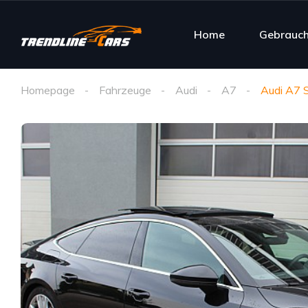
Home
Gebrauc
Homepage
Fahrzeuge
Audi
A7
Audi A7 