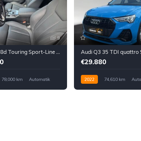
9
BMW 318d Touring Sport-Line Aut.
0
€29.880
78,000 km
Automatik
2022
74,610 km
Auto
interradantrieb
Diesel
Allrad allgemein