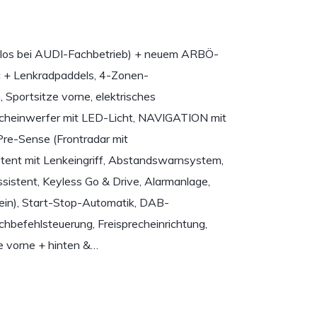
ckenlos bei AUDI-Fachbetrieb) + neuem ARBÖ-
 + Lenkradpaddels, 4-Zonen-
ortsitze vorne, elektrisches
cheinwerfer mit LED-Licht, NAVIGATION mit
re-Sense (Frontradar mit
stent mit Lenkeingriff, Abstandswarnsystem,
istent, Keyless Go & Drive, Alarmanlage,
 ein), Start-Stop-Automatik, DAB-
hbefehlsteuerung, Freisprecheinrichtung,
fe vorne + hinten &…