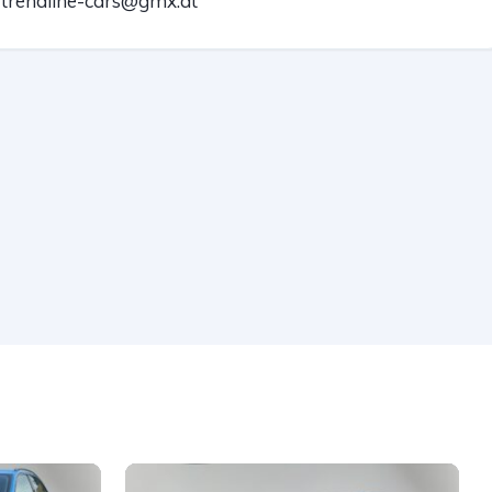
trendline-cars@gmx.at