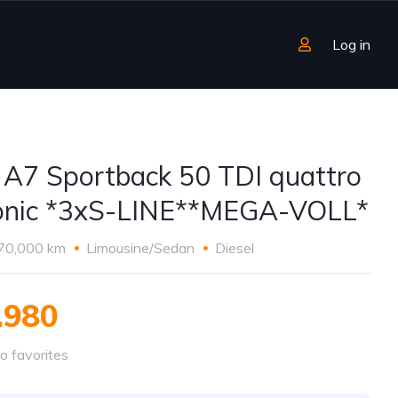
Log in
 A7 Sportback 50 TDI quattro
onic *3xS-LINE**MEGA-VOLL*
70,000 km
Limousine/Sedan
Diesel
.980
o favorites