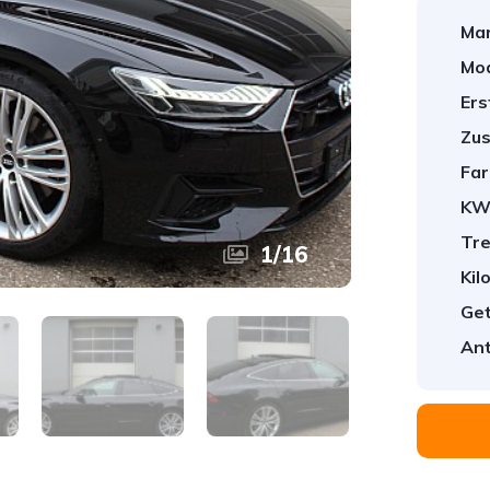
Mar
Mod
Ers
Zus
Far
KW
Tre
1
/
16
Kil
Get
Ant