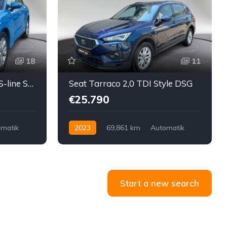
18
11
Audi Q3 35 TDI quattro S-line S-tronic
Seat Tarraco 2,0 TDI Style DSG
€25.790
matik
2023
69,861 km
Automatik
Diesel
Vorderradantrieb
Start a new search