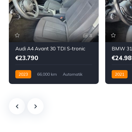
8
Audi A4 Avant 30 TDI S-tronic
€23.790
€24.98
2023
66,000 km
Automatik
2021
Hybrid Elektro / Diesel
Diesel
H
Vorderradantrieb