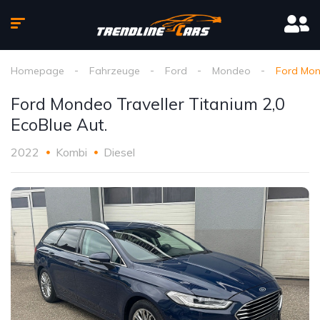
Homepage
Fahrzeuge
Ford
Mondeo
Ford Mond
Ford Mondeo Traveller Titanium 2,0
EcoBlue Aut.
2022
Kombi
Diesel