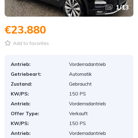
1
/
13
€23.880
Add to favorites
Antrieb:
Vorderradantrieb
Getriebeart:
Automatik
Zustand:
Gebraucht
KW/PS:
150 PS
Antrieb:
Vorderradantrieb
Offer Type:
Verkauft
KW/PS:
150 PS
Antrieb:
Vorderradantrieb