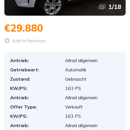
1
/
18
€29.880
Add to favorites
Antrieb:
Allrad allgemein
Getriebeart:
Automatik
Zustand:
Gebraucht
KW/PS:
163 PS
Antrieb:
Allrad allgemein
Offer Type:
Verkauft
KW/PS:
163 PS
Antrieb:
Allrad allgemein