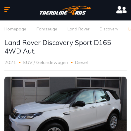
Homepage
Fahrzeuge
Land Rover
Discovery
L
Land Rover Discovery Sport D165
4WD Aut.
2021
SUV / Geländewagen
Diesel