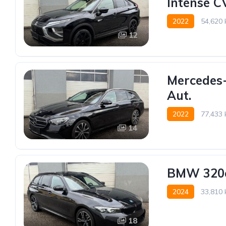
Intense C
2022
54,620
12
Allrad allgemein
Mercedes
Aut.
2022
77,433
14
Hinterradantrieb
BMW 320e
2024
33,810
Hinterradantrieb
18