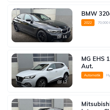
BMW 320e
2022
70,000
Hinterradantrieb
16
MG EHS 1
Aut.
Automatik
Hy
12
Mitsubish