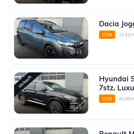
Dacia Jog
2024
11,422
Vorderradantrieb
11
Hyundai S
Verkauft
7stz. Luxu
2023
60,000
15
Allrad allgemein
Renault M