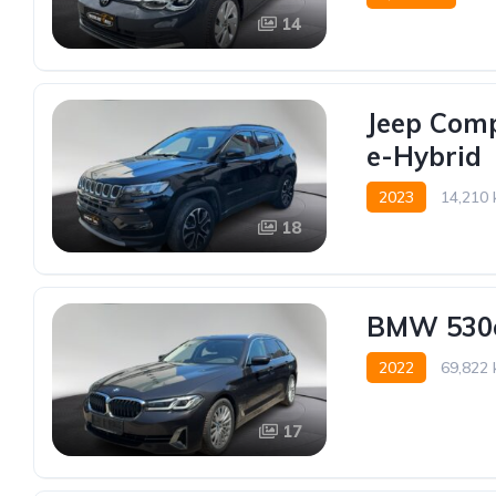
14
Vorderradantrieb
Jeep Comp
e-Hybrid
2023
14,210
18
Vorderradantrieb
BMW 530e
2022
69,822
Hinterradantrieb
17