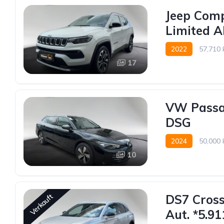
Jeep Comp
Limited A
2022
57,710
17
Allrad allgemein
VW Passat
DSG
2024
50,000
10
Vorderradantrieb
DS7 Cross
Verkauft
Aut. *5.9