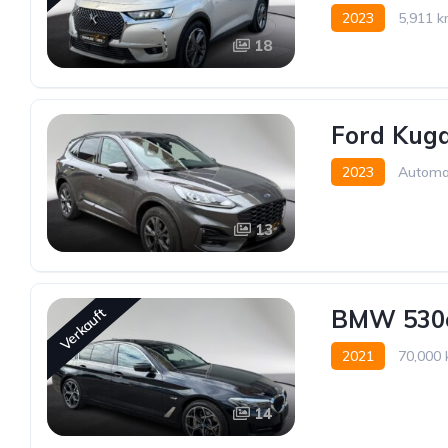
2023
5,911 
18
Vorderradantrieb
Ford Kuga
2023
Automa
13
BMW 530e
Verkauft
2021
70,000
Allrad allgemein
14