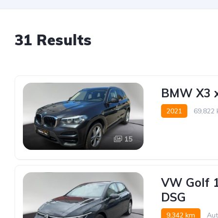
31 Results
BMW X3 x
2021
69,822
Allrad allgemein
15
VW Golf 1
DSG
9,342 km
Aut