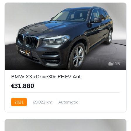
15
BMW X3 xDrive30e PHEV Aut.
€31.880
2021
69,822 km
Automatik
Hybrid Elektro/Benzin
Allrad allgemein