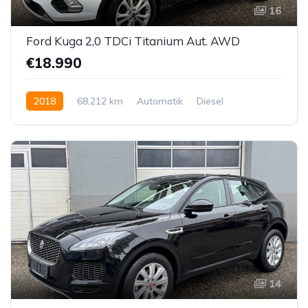
16
Ford Kuga 2,0 TDCi Titanium Aut. AWD
€18.990
2018
68,212 km
Automatik
Diesel
Allrad allgemein
14