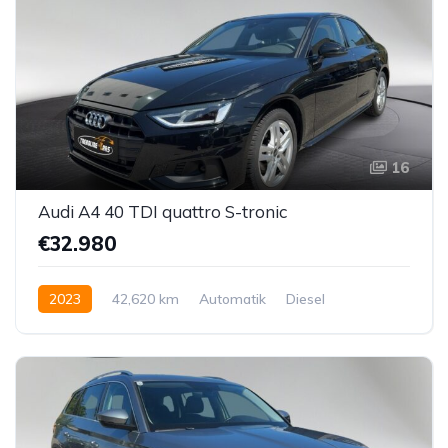
16
Audi A4 40 TDI quattro S-tronic
€32.980
2023
42,620 km
Automatik
Diesel
Allrad allgemein