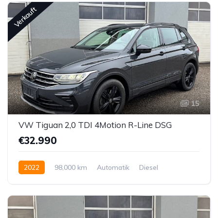
Verkauft
15
VW Tiguan 2,0 TDI 4Motion R-Line DSG
€32.990
2022
98,000 km
Automatik
Diesel
Allrad allgemein