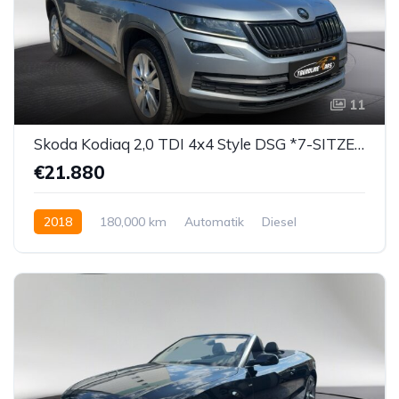
11
Skoda Kodiaq 2,0 TDI 4x4 Style DSG *7-SITZER*
€21.880
2018
180,000 km
Automatik
Diesel
Allrad allgemein