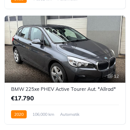
Hybrid Elektro/Benzin
Allrad allgemein
12
BMW 225xe PHEV Active Tourer Aut. *Allrad*
€17.790
2020
106,000 km
Automatik
Hybrid Elektro/Benzin
Allrad allgemein