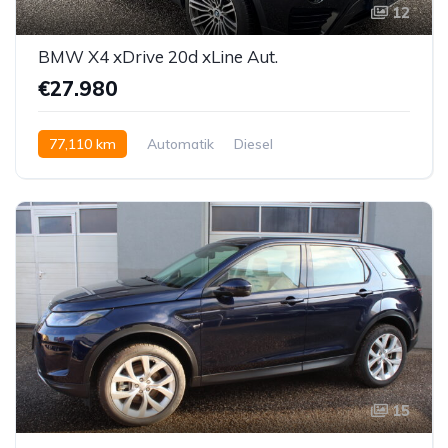
12
BMW X4 xDrive 20d xLine Aut.
€27.980
77,110 km
Automatik
Diesel
Allrad allgemein
15