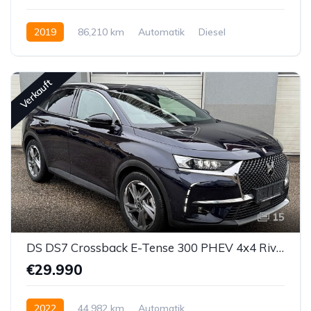
2019
86,210 km
Automatik
Diesel
Allrad allgemein
Verkauft
15
DS DS7 Crossback E-Tense 300 PHEV 4x4 Rivoli Aut.
€29.990
2022
44,982 km
Automatik