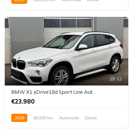
Allrad allgemein
12
BMW X1 xDrive18d Sport Line Aut.
€23.980
2018
68,000 km
Automatik
Diesel
Allrad allgemein