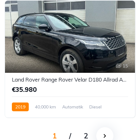
15
Land Rover Range Rover Velar D180 Allrad Aut.
€35.980
2019
40,000 km
Automatik
Diesel
Allrad allgemein
1
/
2