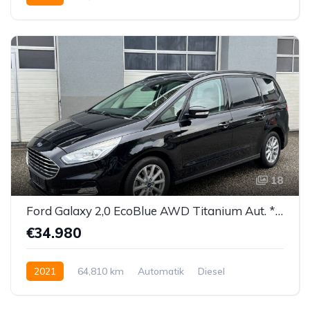
Hybrid Elektro / Diesel
Allrad allgemein
18
Ford Galaxy 2,0 EcoBlue AWD Titanium Aut. *7-SITZER*
€34.980
2021
64,810 km
Automatik
Diesel
Allrad allgemein