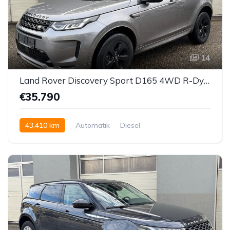
14
Land Rover Discovery Sport D165 4WD R-Dynamic Aut.
€35.790
43,410 km
Automatik
Diesel
Allrad allgemein