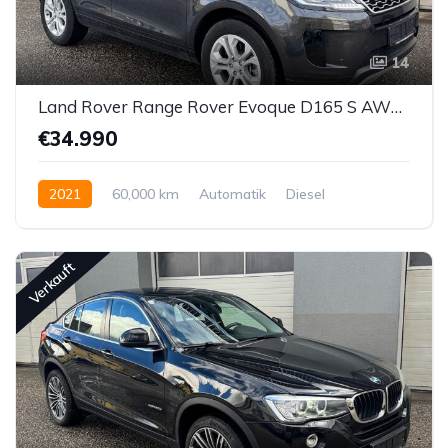
14
Land Rover Range Rover Evoque D165 S AWD Aut.
€34.990
2021
60,000 km
Automatik
Diesel
Allrad allgemein
Verkauft