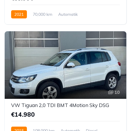
2021
70,000 km
Automatik
Hybrid Elektro/Benzin
Allrad allgemein
10
VW Tiguan 2,0 TDI BMT 4Motion Sky DSG
€14.980
2015
108,000 km
Automatik
Diesel