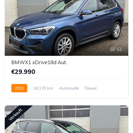
12
BMWX1 xDrive18d Aut.
€29.990
2021
24,170 km
Automatik
Diesel
Allrad allgemein
Verkauft