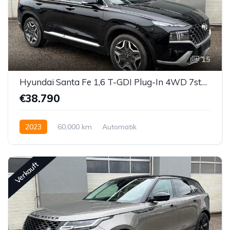
15
Hyundai Santa Fe 1,6 T-GDI Plug-In 4WD 7stz. Luxury Line Aut.
€38.790
2023
60,000 km
Automatik
Hybrid Elektro/Benzin
Allrad allgemein
Verkauft