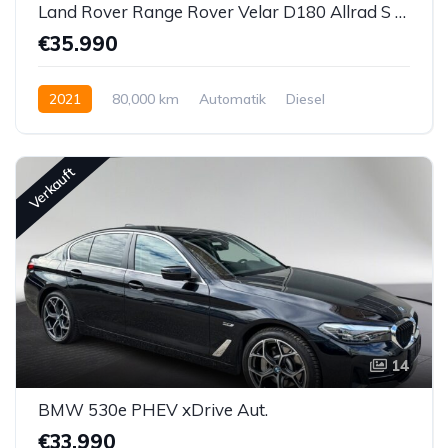
Land Rover Range Rover Velar D180 Allrad S R-Dynamic Aut.
€35.990
2021
80,000 km
Automatik
Diesel
Allrad allgemein
Verkauft
14
BMW 530e PHEV xDrive Aut.
€33.990