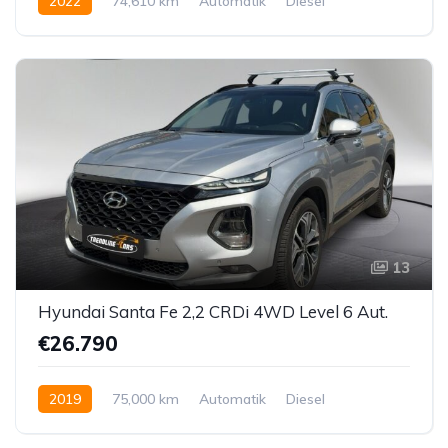
2022
74,610 km
Automatik
Diesel
Allrad allgemein
13
Hyundai Santa Fe 2,2 CRDi 4WD Level 6 Aut.
€26.790
2019
75,000 km
Automatik
Diesel
Allrad allgemein