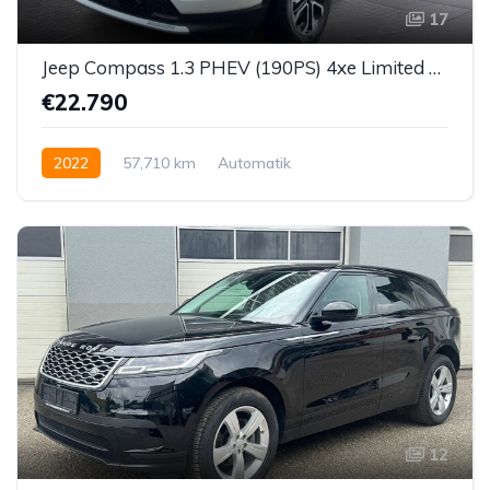
17
Jeep Compass 1.3 PHEV (190PS) 4xe Limited Allrad
€22.790
2022
57,710 km
Automatik
Hybrid Elektro/Benzin
Allrad allgemein
12