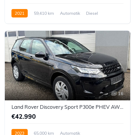
2021
59,410 km
Automatik
Diesel
Allrad allgemein
16
Land Rover Discovery Sport P300e PHEV AWD R-Dynamic SE Aut.
€42.990
2023
65,000 km
Automatik