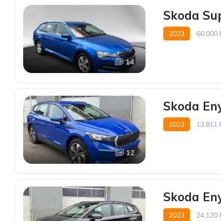
Skoda Su
2023
60,000
14
Skoda Eny
2023
13,811
12
Skoda Eny
2023
24,120