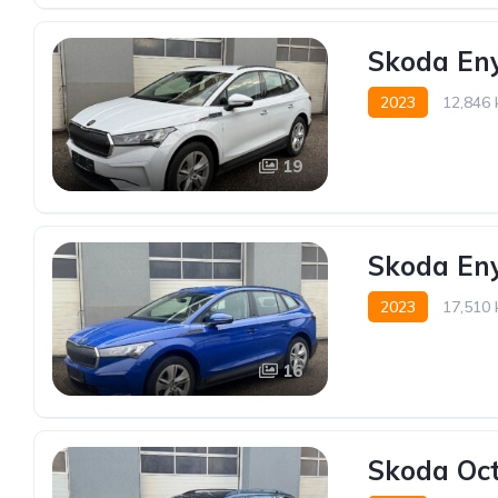
Skoda Eny
2023
12,846
19
Skoda Eny
2023
17,510
16
Skoda Oct