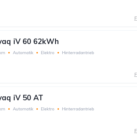
F
yaq iV 60 62kWh
 km
Automatik
Elektro
Hinterradantrieb
F
aq iV 50 AT
 km
Automatik
Elektro
Hinterradantrieb
F