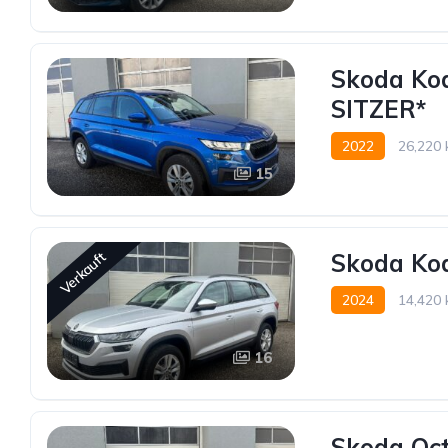
Skoda Kod
SITZER*
2022
26,220
15
Skoda Kod
Verkauft
2024
14,420
16
Skoda Oct