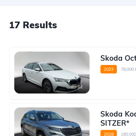
17 Results
Skoda Oct
2023
78,000
12
Skoda Kod
SITZER*
2018
180,00