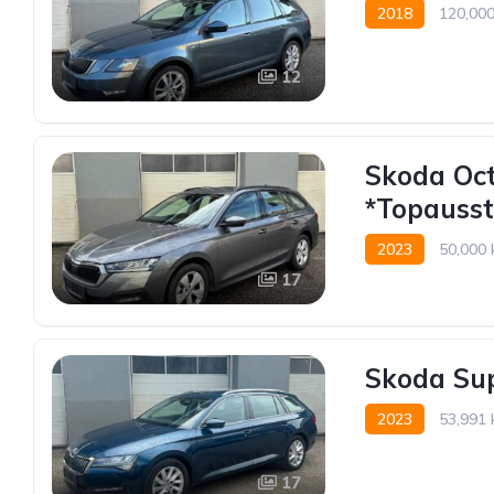
2018
120,00
12
Skoda Oct
*Topausst
2023
50,000
17
Skoda Sup
2023
53,991
17