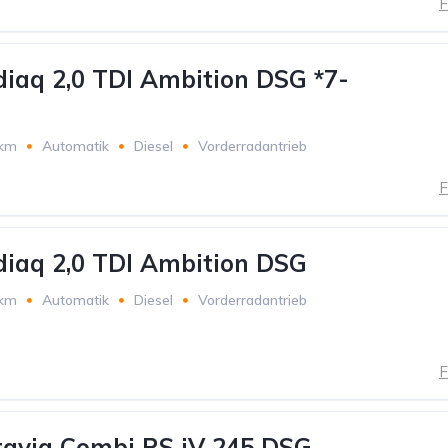
F
iaq 2,0 TDI Ambition DSG *7-
 km
Automatik
Diesel
Vorderradantrieb
F
iaq 2,0 TDI Ambition DSG
 km
Automatik
Diesel
Vorderradantrieb
F
avia Combi RS iV 245 DSG