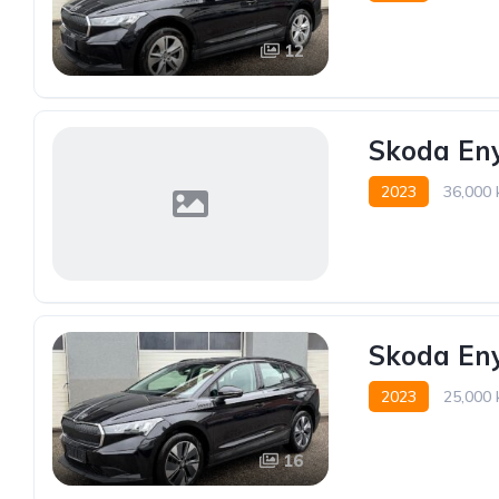
12
Skoda En
2023
36,000
Skoda Eny
2023
25,000
16