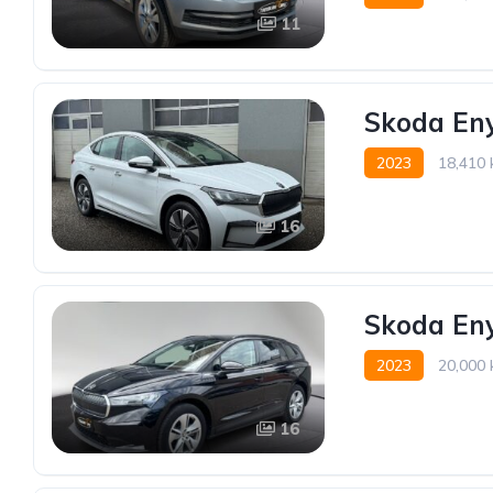
11
Skoda Eny
2023
18,410
16
Skoda Eny
2023
20,000
16