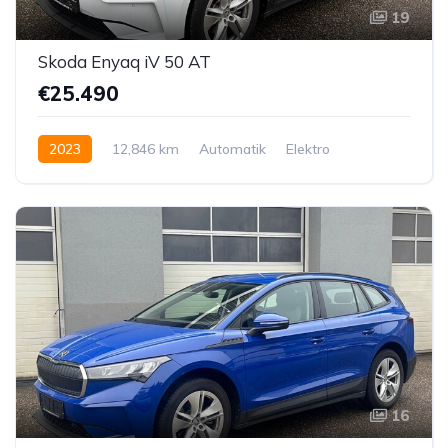
19
Skoda Enyaq iV 50 AT
€25.490
2023
12,846 km
Automatik
Elektro
Hinterradantrieb
16