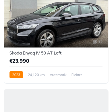
12
Skoda Enyaq iV 50 AT Loft
€23.990
2023
24,120 km
Automatik
Elektro
Hinterradantrieb