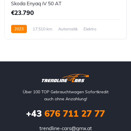
Skoda Enyaq iV 50 AT
€23.790
2023
17,510 km
Automatik
Elektro
Hinterradantrieb
Über 100 TOP Gebrauchtwagen Sofortkredit
auch ohne Anzahlung!
+43
676 711 27 77
trendline-cars@gmx.at