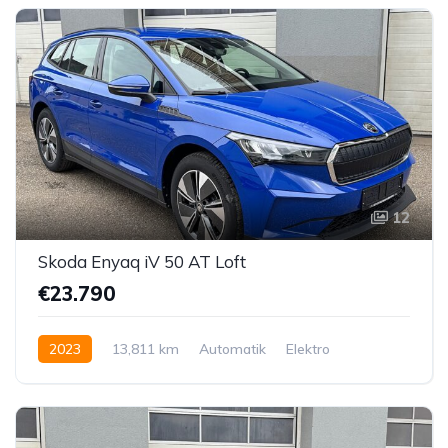
12
Skoda Enyaq iV 50 AT Loft
€23.790
2023
13,811 km
Automatik
Elektro
Hinterradantrieb