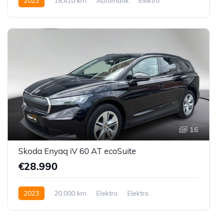
2023
18,410 km
Automatik
Elektro
Hinterradantrieb
16
Skoda Enyaq iV 60 AT ecoSuite
€28.990
2023
20,000 km
Elektro
Elektro
Hinterradantrieb