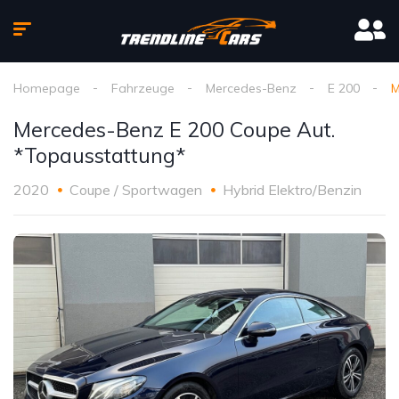
Homepage
Fahrzeuge
Mercedes-Benz
E 200
M
Mercedes-Benz E 200 Coupe Aut.
*Topausstattung*
2020
Coupe / Sportwagen
Hybrid Elektro/Benzin