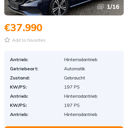
1
/
16
€37.990
Add to favorites
Antrieb:
Hinterradantrieb
Getriebeart:
Automatik
Zustand:
Gebraucht
KW/PS:
197 PS
Antrieb:
Hinterradantrieb
KW/PS:
197 PS
Antrieb:
Hinterradantrieb