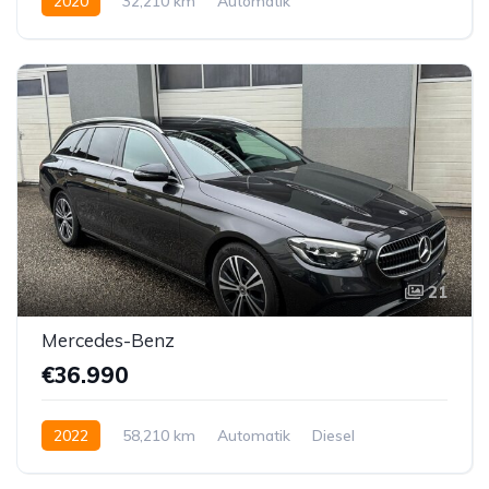
2020
32,210 km
Automatik
Hybrid Elektro/Benzin
Hinterradantrieb
21
Mercedes-Benz
€36.990
2022
58,210 km
Automatik
Diesel
Hinterradantrieb