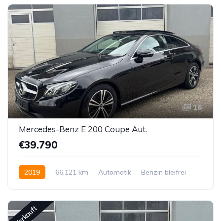
16
Mercedes-Benz E 200 Coupe Aut.
€39.790
2019
66,121 km
Automatik
Benzin bleifrei
Hinterradantrieb
Verkauft