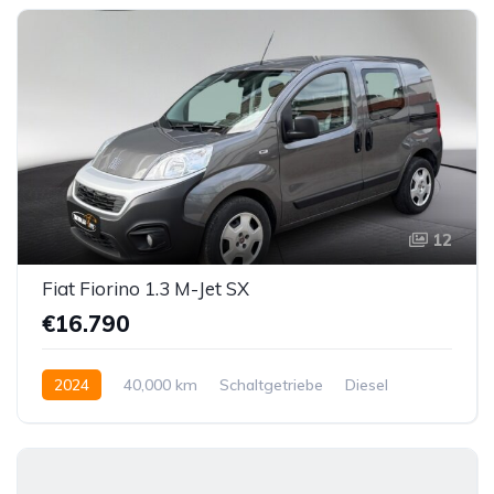
12
Fiat Fiorino 1.3 M-Jet SX
€16.790
2024
40,000 km
Schaltgetriebe
Diesel
Vorderradantrieb