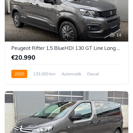
14
Peugeot Rifter 1,5 BlueHDI 130 GT Line Lang EAT8 Aut. *7-SITZER*
€20.990
2020
133,000 km
Automatik
Diesel
Vorderradantrieb