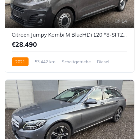
14
Citroen Jumpy Kombi M BlueHDi 120 *8-SITZER*
€28.490
2021
53,442 km
Schaltgetriebe
Diesel
Vorderradantrieb