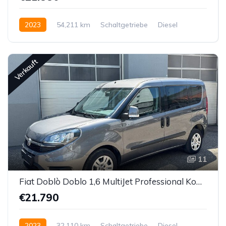
2023
54,211 km
Schaltgetriebe
Diesel
Vorderradantrieb
Verkauft
11
Fiat Doblò Doblo 1,6 MultiJet Professional Kombi / Family Van
€21.790
2023
32,110 km
Schaltgetriebe
Diesel