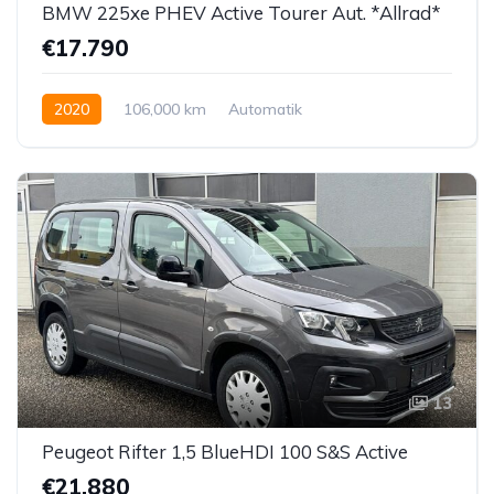
BMW 225xe PHEV Active Tourer Aut. *Allrad*
€17.790
2020
106,000 km
Automatik
Hybrid Elektro/Benzin
Allrad allgemein
13
Peugeot Rifter 1,5 BlueHDI 100 S&S Active
€21.880