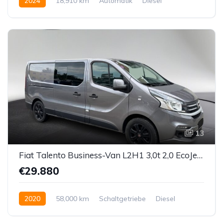
2024
18,910 km
Automatik
Diesel
Vorderradantrieb
13
Fiat Talento Business-Van L2H1 3,0t 2,0 EcoJet 170 SX
€29.880
2020
58,000 km
Schaltgetriebe
Diesel
Vorderradantrieb