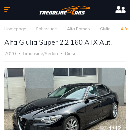
Homepage
Fahrzeuge
Alfa Romeo
Giulia
Alfa
Alfa Giulia Super 2,2 160 ATX Aut.
2020
Limousine/Sedan
Diesel
1
/
12