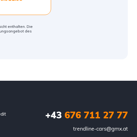
icht enthalten. Die
erungsangebot des
+43
676 711 27 77
dit
trendline-cars@gmx.at