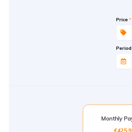
Price
*
Period
Monthly P
€425.9