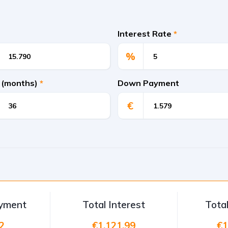
Interest Rate
*
%
 (months)
*
Down Payment
€
ayment
Total Interest
Tota
2
€1.121.99
€1