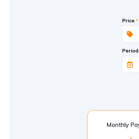
Price
*
Period
Monthly P
-