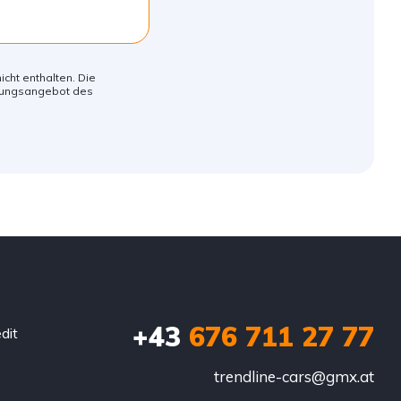
icht enthalten. Die
erungsangebot des
+43
676 711 27 77
dit
trendline-cars@gmx.at