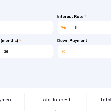
Interest Rate
*
%
 (months)
*
Down Payment
€
ayment
Total Interest
Tota
-