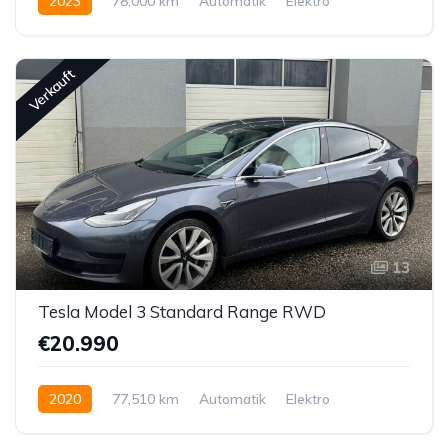
2023
78,000 km
Automatik
Elektro
Hinterradantrieb
Verkauft
13
Tesla Model 3 Standard Range RWD
€20.990
2020
77,510 km
Automatik
Elektro
Hinterradantrieb