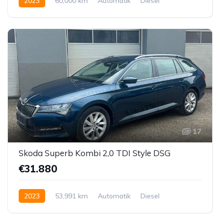
2023
60,000 km
Automatik
Diesel
Vorderradantrieb
17
Skoda Superb Kombi 2,0 TDI Style DSG
€31.880
2023
53,991 km
Automatik
Diesel
Vorderradantrieb