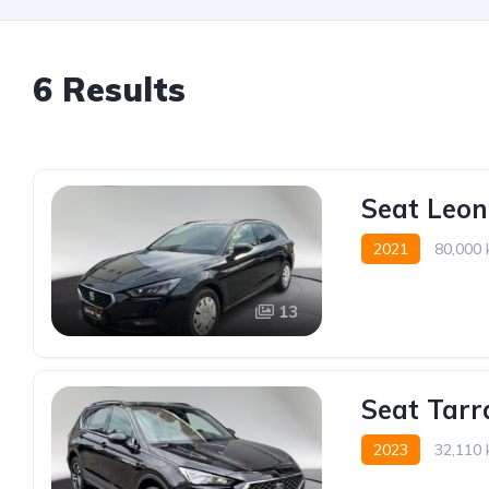
6 Results
Seat Leon
2021
80,000
Vorderradantrieb
13
Seat Tarr
2023
32,110