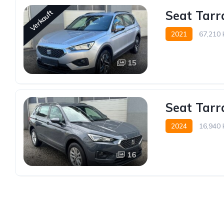
Seat Tarr
Verkauft
2021
67,210
15
Seat Tarr
2024
16,940
16