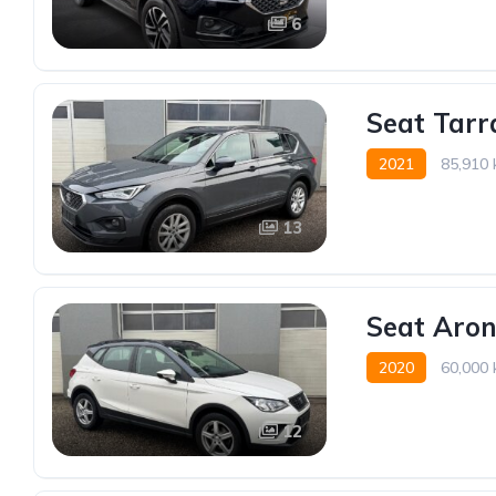
6
Seat Tarr
2021
85,910
13
Seat Aron
2020
60,000
12