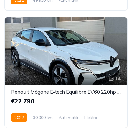
2022
49,910 km
Automatik
Hybrid Elektro/Benzin
Vorderradantrieb
14
Renault Mégane E-tech Equilibre EV60 220hp 60kWh optimum charge
€22.790
2022
30,000 km
Automatik
Elektro
Vorderradantrieb