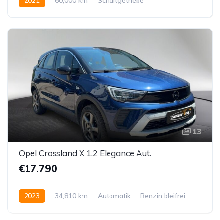
2021
60,000 km
Schaltgetriebe
Benzin bleifrei
Vorderradantrieb
13
Opel Crossland X 1,2 Elegance Aut.
€17.790
2023
34,810 km
Automatik
Benzin bleifrei
Vorderradantrieb