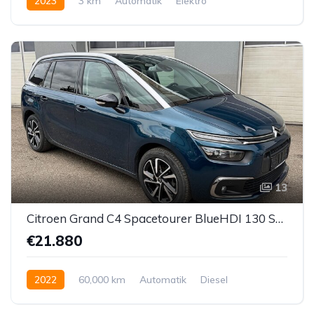
2023
3 km
Automatik
Elektro
Vorderradantrieb
13
Citroen Grand C4 Spacetourer BlueHDI 130 Shine Aut. *7-SITZER*
€21.880
2022
60,000 km
Automatik
Diesel
Vorderradantrieb