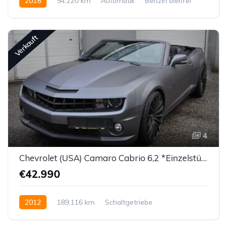
2018
54,220 km
Automatik
Benzin bleifrei
Hinterradantrieb
Verkauft
4
Chevrolet (USA) Camaro Cabrio 6,2 *Einzelstück!*
€42.990
2012
189,116 km
Schaltgetriebe
Benzin bleifrei
Hinterradantrieb