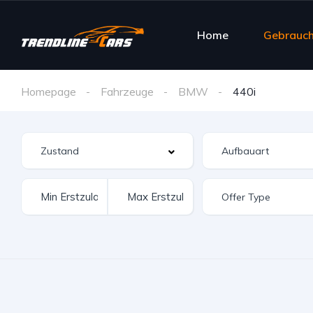
Home
Gebrauc
Homepage
Fahrzeuge
BMW
440i