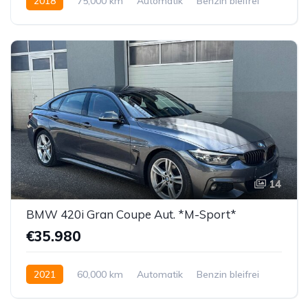
2018
75,000 km
Automatik
Benzin bleifrei
Hinterradantrieb
14
BMW 420i Gran Coupe Aut. *M-Sport*
€35.980
2021
60,000 km
Automatik
Benzin bleifrei
Hinterradantrieb