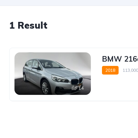
1 Result
BMW 216d
2018
113,00
14