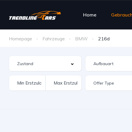
Home
Gebrauc
Homepage
Fahrzeuge
BMW
216d