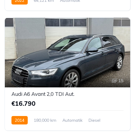
2022
64,121 km
Automatik
Hybrid Elektro / Diesel
Vorderradantrieb
15
Audi A6 Avant 2,0 TDI Aut.
€16.790
2014
180,000 km
Automatik
Diesel
Vorderradantrieb